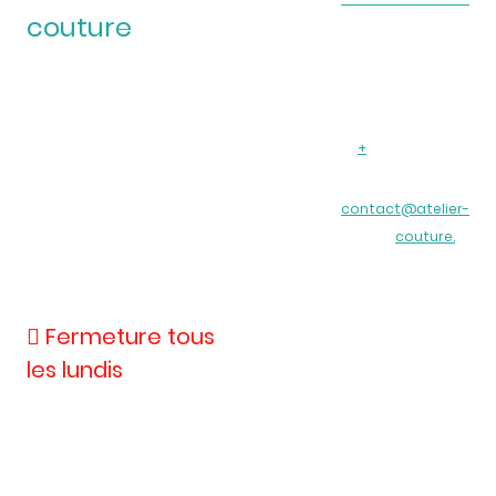
couture
Adresse : 33 Allée de la
Barjaque
Nos horaires
74410 SAINT JORIOZ
d'ouverture
Téléphone:
+
33 09 50 69 47
L’atelier est ouvert
86
du mardi au
E-mail:
contact@atelier-
samedi
fr
couture.
uniquement le
matin de 9h à 12h
 Fermeture tous
les lundis
Copyright ©. Tous droits
réservés.